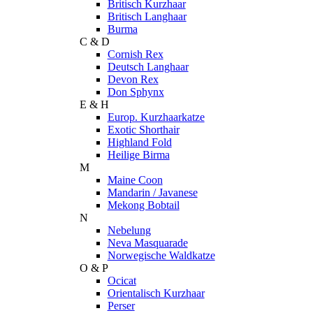
Britisch Kurzhaar
Britisch Langhaar
Burma
C & D
Cornish Rex
Deutsch Langhaar
Devon Rex
Don Sphynx
E & H
Europ. Kurzhaarkatze
Exotic Shorthair
Highland Fold
Heilige Birma
M
Maine Coon
Mandarin / Javanese
Mekong Bobtail
N
Nebelung
Neva Masquarade
Norwegische Waldkatze
O & P
Ocicat
Orientalisch Kurzhaar
Perser