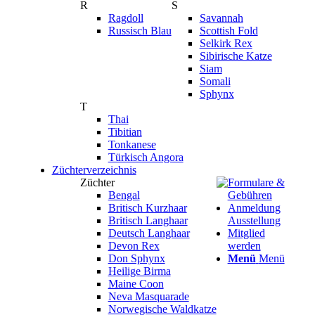
R
S
Ragdoll
Savannah
Russisch Blau
Scottish Fold
Selkirk Rex
Sibirische Katze
Siam
Somali
Sphynx
T
Thai
Tibitian
Tonkanese
Türkisch Angora
Züchterverzeichnis
Züchter
Formulare &
Bengal
Gebühren
Britisch Kurzhaar
Anmeldung
Britisch Langhaar
Ausstellung
Deutsch Langhaar
Mitglied
Devon Rex
werden
Don Sphynx
Menü
Menü
Heilige Birma
Maine Coon
Neva Masquarade
Norwegische Waldkatze