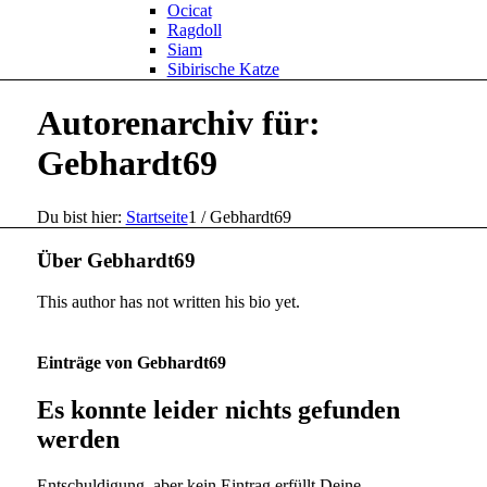
Ocicat
Ragdoll
Siam
Sibirische Katze
Autorenarchiv für:
Gebhardt69
Du bist hier:
Startseite
1
/
Gebhardt69
Über
Gebhardt69
This author has not written his bio yet.
Einträge von Gebhardt69
Es konnte leider nichts gefunden
werden
Entschuldigung, aber kein Eintrag erfüllt Deine