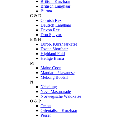
Britisch Kurzhaar
Britisch Langhaar
Burma
C & D
Cornish Rex
Deutsch Langhaar
Devon Rex
Don Sphynx
E & H
Europ. Kurzhaarkatze
Exotic Shorthair
Highland Fold
Heilige Birma
M
Maine Coon
Mandarin / Javanese
Mekong Bobtail
N
Nebelung
Neva Masquarade
Norwegische Waldkatze
O & P
Ocicat
Orientalisch Kurzhaar
Perser