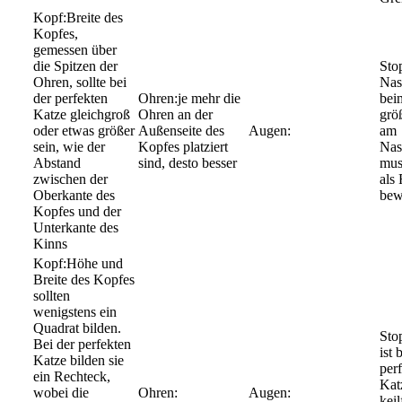
Breite des
Kopfes,
gemessen über
die Spitzen der
Ohren, sollte bei
Nas
der perfekten
je mehr die
bei
Katze gleichgroß
Ohren an der
größ
oder etwas größer
Außenseite des
am
sein, wie der
Kopfes platziert
Nas
Abstand
sind, desto besser
mus
zwischen der
als 
Oberkante des
bew
Kopfes und der
Unterkante des
Kinns
Höhe und
Breite des Kopfes
sollten
wenigstens ein
Quadrat bilden.
Bei der perfekten
ist 
Katze bilden sie
per
ein Rechteck,
Kat
wobei die
kei