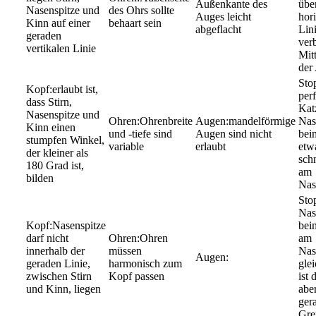
Außenkante des
über
Nasenspitze und
des Ohrs sollte
Auges leicht
hor
Kinn auf einer
behaart sein
abgeflacht
Lin
geraden
verb
vertikalen Linie
Mit
der
erlaubt ist,
per
dass Stirn,
Katz
Nasenspitze und
Ohrenbreite
mandelförmige
Nas
Kinn einen
und -tiefe sind
Augen sind nicht
bei
stumpfen Winkel,
variable
erlaubt
etw
der kleiner als
sch
180 Grad ist,
am
bilden
Nas
Nas
Nasenspitze
bei
darf nicht
Ohren
am
innerhalb der
müssen
Nas
geraden Linie,
harmonisch zum
glei
zwischen Stirn
Kopf passen
ist 
und Kinn, liegen
aber
ger
Gre