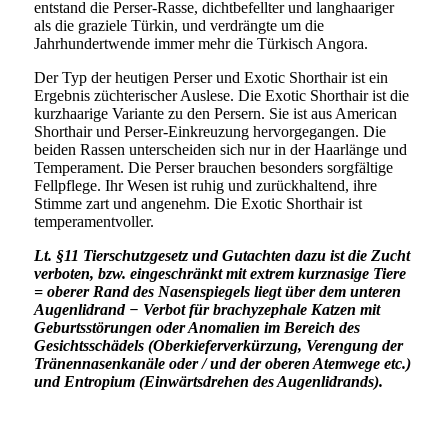
entstand die Perser-Rasse, dichtbefellter und langhaariger
als die graziele Türkin, und verdrängte um die
Jahrhundertwende immer mehr die Türkisch Angora.
Der Typ der heutigen Perser und Exotic Shorthair ist ein
Ergebnis züchterischer Auslese. Die Exotic Shorthair ist die
kurzhaarige Variante zu den Persern. Sie ist aus American
Shorthair und Perser-Einkreuzung hervorgegangen. Die
beiden Rassen unterscheiden sich nur in der Haarlänge und
Temperament. Die Perser brauchen besonders sorgfältige
Fellpflege. Ihr Wesen ist ruhig und zurückhaltend, ihre
Stimme zart und angenehm. Die Exotic Shorthair ist
temperamentvoller.
Lt. §11 Tierschutzgesetz und Gutachten dazu ist die Zucht
verboten, bzw. eingeschränkt mit extrem kurznasige Tiere
= oberer Rand des Nasenspiegels liegt über dem unteren
Augenlidrand − Verbot für brachyzephale Katzen mit
Geburtsstörungen oder Anomalien im Bereich des
Gesichtsschädels (Oberkieferverkürzung, Verengung der
Tränennasenkanäle oder / und der oberen Atemwege etc.)
und Entropium (Einwärtsdrehen des Augenlidrands).