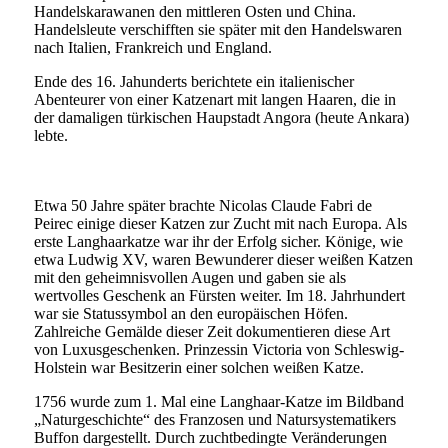
Handelskarawanen den mittleren Osten und China.
Handelsleute verschifften sie später mit den Handelswaren
nach Italien, Frankreich und England.
Ende des 16. Jahunderts berichtete ein italienischer
Abenteurer von einer Katzenart mit langen Haaren, die in
der damaligen türkischen Haupstadt Angora (heute Ankara)
lebte.
Etwa 50 Jahre später brachte Nicolas Claude Fabri de
Peirec einige dieser Katzen zur Zucht mit nach Europa. Als
erste Langhaarkatze war ihr der Erfolg sicher. Könige, wie
etwa Ludwig XV, waren Bewunderer dieser weißen Katzen
mit den geheimnisvollen Augen und gaben sie als
wertvolles Geschenk an Fürsten weiter. Im 18. Jahrhundert
war sie Statussymbol an den europäischen Höfen.
Zahlreiche Gemälde dieser Zeit dokumentieren diese Art
von Luxusgeschenken. Prinzessin Victoria von Schleswig-
Holstein war Besitzerin einer solchen weißen Katze.
1756 wurde zum 1. Mal eine Langhaar-Katze im Bildband
„Naturgeschichte“ des Franzosen und Natursystematikers
Buffon dargestellt. Durch zuchtbedingte Veränderungen