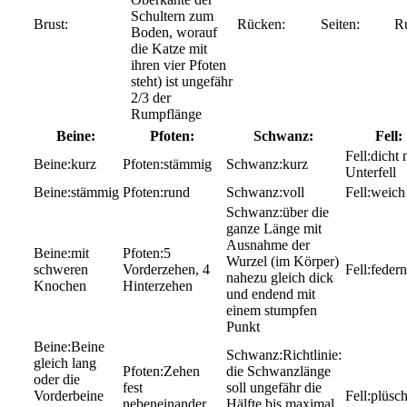
Schultern zum
Boden, worauf
die Katze mit
ihren vier Pfoten
steht) ist ungefähr
2/3 der
Rumpflänge
Beine:
Pfoten:
Schwanz:
Fell:
dicht 
kurz
stämmig
kurz
Unterfell
stämmig
rund
voll
weich
über die
ganze Länge mit
Ausnahme der
mit
5
Wurzel (im Körper)
schweren
Vorderzehen, 4
federn
nahezu gleich dick
Knochen
Hinterzehen
und endend mit
einem stumpfen
Punkt
Beine
Richtlinie:
gleich lang
Zehen
die Schwanzlänge
oder die
fest
soll ungefähr die
Vorderbeine
plüsch
nebeneinander
Hälfte bis maximal