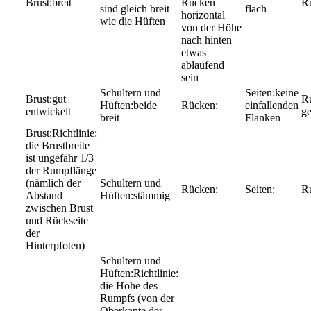
breit
Rücken
sind gleich breit
flach
horizontal
wie die Hüften
von der Höhe
nach hinten
etwas
ablaufend
sein
keine
gut
beide
einfallenden
entwickelt
ge
breit
Flanken
Richtlinie:
die Brustbreite
ist ungefähr 1/3
der Rumpflänge
(nämlich der
Abstand
stämmig
zwischen Brust
und Rückseite
der
Hinterpfoten)
Richtlinie:
die Höhe des
Rumpfs (von der
Oberkante der