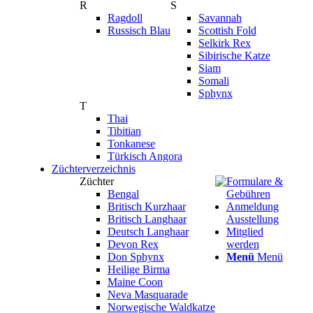
R
S
Ragdoll
Savannah
Russisch Blau
Scottish Fold
Selkirk Rex
Sibirische Katze
Siam
Somali
Sphynx
T
Thai
Tibitian
Tonkanese
Türkisch Angora
Züchterverzeichnis
Züchter
Formulare &
Bengal
Gebühren
Britisch Kurzhaar
Anmeldung
Britisch Langhaar
Ausstellung
Deutsch Langhaar
Mitglied
Devon Rex
werden
Don Sphynx
Menü
Menü
Heilige Birma
Maine Coon
Neva Masquarade
Norwegische Waldkatze