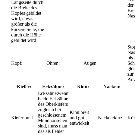
Längsseite durch
der
die Breite des
Bre
Kopfes gebildet
Nas
wird, etwas
größer als die
kürzere Seite, die
durch die Höhe
gebildet wird
Nas
bis 
Sch
gle
zur
Au
Kiefer:
Eckzähne:
Kinn:
Nacken:
wenn
beide Eckzähne
des Oberkiefers
zugleich bei
breit
geschlossenem
breit
und gut
kurz
Mund zu sehen
entwickelt
sind, muss man
das als Fehler