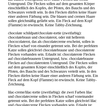
Untergrund. Die Flecken sollen auf dem gesamten Körper
einschließlich des Kopfes, der Pfoten, des Bauchs und des
Schwanzes verteilt sein. In den Flecken dürfen keine Haare
einer anderen Färbung sein. Die blauen und cremen Haare
sollen gleichmäßig gefärbt sein. Ein Fleck auf dem Kopf
(Flamme) ist erwünscht. Keine Tabby-Zeichnung.
chocolate schildpatt/chocolate-tortie (zweifarbig):
chocolatebraun und chocolaterot, oder mit hellerem
chococolaterot, das als chocolatecreme erscheint, sollen in
Flecken scharf von einander getrennt sein. Bei der perfekten
Katze sollen gleichviel chocolatebraune und chocolaterote
Flecken vorhanden sein. Erlaubt ist: chocolaterote Flecken
auf chocolatebraunem Untergrund, bzw. chocolatebraune
Flecken auf chocolaterotem Untergrund. Die Flecken sollen
auf dem gesamten Körper einschließlich des Kopfes, der
Pfoten, des Bauchs und des Schwanzes verteilt sein. In den
Flecken dürfen keine Haare einer anderen Färbung sein. Ein
Fleck auf dem Kopf (Flamme) ist erwünscht. Keine Tabby-
Zeichnung.
lilac-creme/lilac-tortie (zweifarbig): die zwei Farben lilac
und chocolatecreme sollen in Flecken scharf voneinander
getrennt sein. Bei der perfekten Katze sollen gleichviel lilac
und chocolatecreme Flecken vorhanden sein. Erlaubt ist: