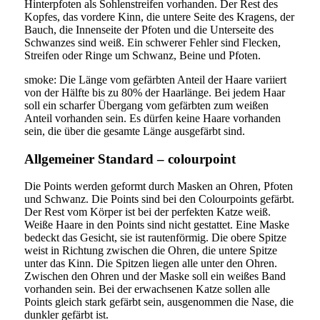
Hinterpfoten als Sohlenstreifen vorhanden. Der Rest des
Kopfes, das vordere Kinn, die untere Seite des Kragens, der
Bauch, die Innenseite der Pfoten und die Unterseite des
Schwanzes sind weiß. Ein schwerer Fehler sind Flecken,
Streifen oder Ringe um Schwanz, Beine und Pfoten.
smoke: Die Länge vom gefärbten Anteil der Haare variiert
von der Hälfte bis zu 80% der Haarlänge. Bei jedem Haar
soll ein scharfer Übergang vom gefärbten zum weißen
Anteil vorhanden sein. Es dürfen keine Haare vorhanden
sein, die über die gesamte Länge ausgefärbt sind.
Allgemeiner Standard – colourpoint
Die Points werden geformt durch Masken an Ohren, Pfoten
und Schwanz. Die Points sind bei den Colourpoints gefärbt.
Der Rest vom Körper ist bei der perfekten Katze weiß.
Weiße Haare in den Points sind nicht gestattet. Eine Maske
bedeckt das Gesicht, sie ist rautenförmig. Die obere Spitze
weist in Richtung zwischen die Ohren, die untere Spitze
unter das Kinn. Die Spitzen liegen alle unter den Ohren.
Zwischen den Ohren und der Maske soll ein weißes Band
vorhanden sein. Bei der erwachsenen Katze sollen alle
Points gleich stark gefärbt sein, ausgenommen die Nase, die
dunkler gefärbt ist.