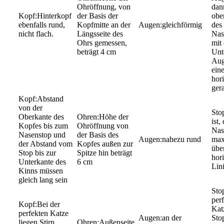
Ohröffnung, von
dann
Hinterkopf
der Basis der
obe
ebenfalls rund,
Kopfmitte an der
gleichförmig
des
nicht flach.
Längsseite des
Nas
Ohrs gemessen,
mit 
beträgt 4 cm
Unte
Aug
ein
hor
ger
Abstand
von der
Oberkante des
Höhe der
ist,
Kopfes bis zum
Ohröffnung von
Nas
Nasenstop und
der Basis des
nahezu rund
max
der Abstand vom
Kopfes außen zur
über
Stop bis zur
Spitze hin beträgt
hor
Unterkante des
6 cm
Lini
Kinns müssen
gleich lang sein
per
Bei der
Katz
perfekten Katze
an der
Sto
liegen Stirn,
Außenseite