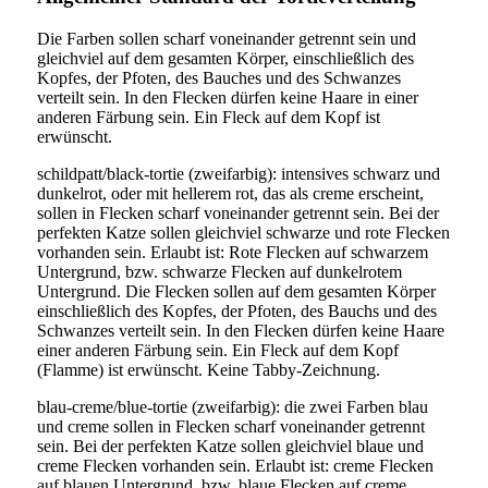
Die Farben sollen scharf voneinander getrennt sein und
gleichviel auf dem gesamten Körper, einschließlich des
Kopfes, der Pfoten, des Bauches und des Schwanzes
verteilt sein. In den Flecken dürfen keine Haare in einer
anderen Färbung sein. Ein Fleck auf dem Kopf ist
erwünscht.
schildpatt/black-tortie (zweifarbig): intensives schwarz und
dunkelrot, oder mit hellerem rot, das als creme erscheint,
sollen in Flecken scharf voneinander getrennt sein. Bei der
perfekten Katze sollen gleichviel schwarze und rote Flecken
vorhanden sein. Erlaubt ist: Rote Flecken auf schwarzem
Untergrund, bzw. schwarze Flecken auf dunkelrotem
Untergrund. Die Flecken sollen auf dem gesamten Körper
einschließlich des Kopfes, der Pfoten, des Bauchs und des
Schwanzes verteilt sein. In den Flecken dürfen keine Haare
einer anderen Färbung sein. Ein Fleck auf dem Kopf
(Flamme) ist erwünscht. Keine Tabby-Zeichnung.
blau-creme/blue-tortie (zweifarbig): die zwei Farben blau
und creme sollen in Flecken scharf voneinander getrennt
sein. Bei der perfekten Katze sollen gleichviel blaue und
creme Flecken vorhanden sein. Erlaubt ist: creme Flecken
auf blauen Untergrund, bzw. blaue Flecken auf creme