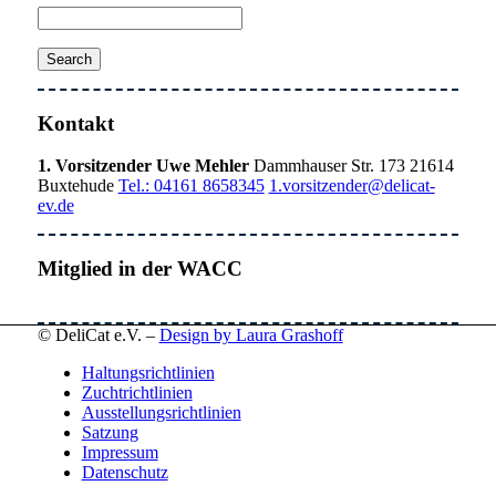
Kontakt
1. Vorsitzender Uwe Mehler
Dammhauser Str. 173 21614
Buxtehude
Tel.: 04161 8658345
1.vorsitzender@delicat-
ev.de
Mitglied in der WACC
© DeliCat e.V. –
Design by Laura Grashoff
Haltungsrichtlinien
Zuchtrichtlinien
Ausstellungsrichtlinien
Satzung
Impressum
Datenschutz