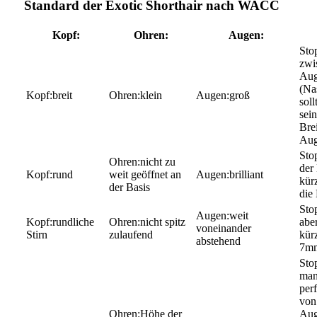
Standard der Exotic Shorthair nach WACC
Kopf:
Ohren:
Augen:
zwi
Au
(Na
breit
klein
groß
soll
sein
Brei
Aug
nicht zu
der 
rund
weit geöffnet an
brilliant
kürz
der Basis
die 
weit
rundliche
nicht spitz
aber
voneinander
Stirn
zulaufend
kürz
abstehend
7m
man
per
von
Höhe der
Aug