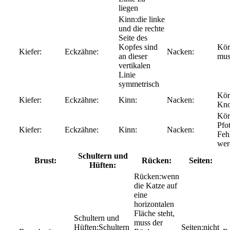
liegen
die linke
und die rechte
Seite des
Kopfes sind
an dieser
mus
vertikalen
Linie
symmetrisch
Kno
Pfo
Feh
wer
Schultern und
Brust:
Rücken:
Seiten:
Hüften:
wenn
die Katze auf
eine
horizontalen
Fläche steht,
muss der
Schultern
nicht