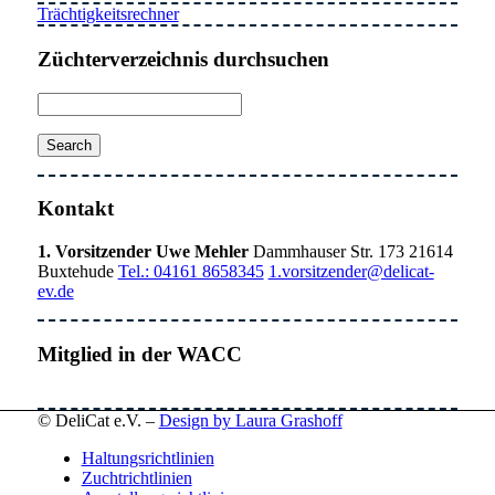
Trächtigkeitsrechner
Züchterverzeichnis durchsuchen
Kontakt
1. Vorsitzender Uwe Mehler
Dammhauser Str. 173 21614
Buxtehude
Tel.: 04161 8658345
1.vorsitzender@delicat-
ev.de
Mitglied in der WACC
© DeliCat e.V. –
Design by Laura Grashoff
Haltungsrichtlinien
Zuchtrichtlinien