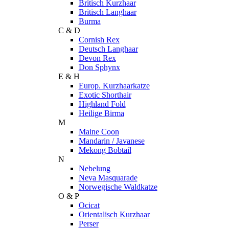
Britisch Kurzhaar
Britisch Langhaar
Burma
C & D
Cornish Rex
Deutsch Langhaar
Devon Rex
Don Sphynx
E & H
Europ. Kurzhaarkatze
Exotic Shorthair
Highland Fold
Heilige Birma
M
Maine Coon
Mandarin / Javanese
Mekong Bobtail
N
Nebelung
Neva Masquarade
Norwegische Waldkatze
O & P
Ocicat
Orientalisch Kurzhaar
Perser