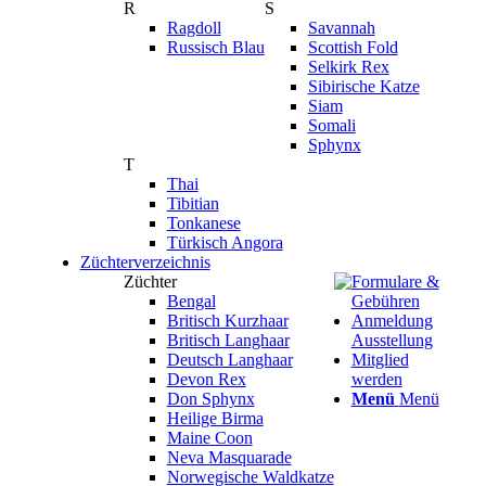
R
S
Ragdoll
Savannah
Russisch Blau
Scottish Fold
Selkirk Rex
Sibirische Katze
Siam
Somali
Sphynx
T
Thai
Tibitian
Tonkanese
Türkisch Angora
Züchterverzeichnis
Züchter
Formulare &
Bengal
Gebühren
Britisch Kurzhaar
Anmeldung
Britisch Langhaar
Ausstellung
Deutsch Langhaar
Mitglied
Devon Rex
werden
Don Sphynx
Menü
Menü
Heilige Birma
Maine Coon
Neva Masquarade
Norwegische Waldkatze