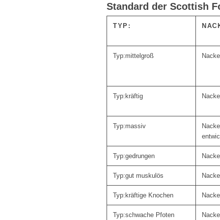
Standard der Scottish 
TYP:
NAC
mittelgroß
kräftig
massiv
entwic
gedrungen
gut muskulös
kräftige Knochen
schwache Pfoten