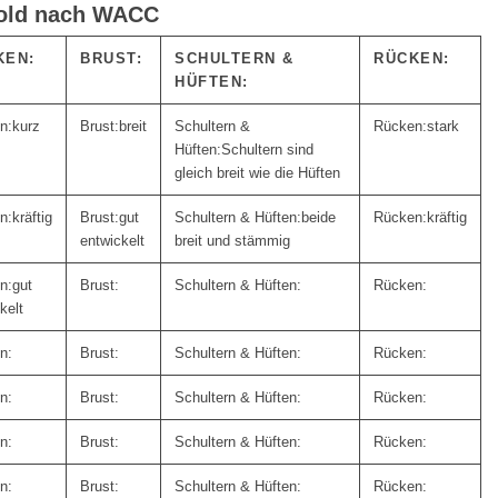
Fold nach WACC
KEN:
BRUST:
SCHULTERN &
RÜCKEN:
HÜFTEN:
kurz
breit
stark
Schultern sind
gleich breit wie die Hüften
kräftig
gut
beide
kräftig
entwickelt
breit und stämmig
gut
kelt