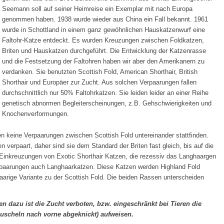
Seemann soll auf seiner Heimreise ein Exemplar mit nach Europa
genommen haben. 1938 wurde wieder aus China ein Fall bekannt. 1961
wurde in Schottland in einem ganz gewöhnlichen Hauskatzenwurf eine
Faltohr-Katze entdeckt. Es wurden Kreuzungen zwischen Foldkatzen,
Briten und Hauskatzen durchgeführt. Die Entwicklung der Katzenrasse
und die Festsetzung der Faltohren haben wir aber den Amerikanern zu
verdanken. Sie benutzten Scottish Fold, American Shorthair, British
Shorthair und Europäer zur Zucht. Aus solchen Verpaarungen fallen
durchschnittlich nur 50% Faltohrkatzen. Sie leiden leider an einer Reihe
genetisch abnormen Begleiterscheinungen, z.B. Gehschwierigkeiten und
Knochenverformungen.
 keine Verpaarungen zwischen Scottish Fold untereinander stattfinden.
 verpaart, daher sind sie dem Standard der Briten fast gleich, bis auf die
 Einkreuzungen von Exotic Shorthair Katzen, die rezessiv das Langhaargen
erpaarungen auch Langhaarkatzen. Diese Katzen werden Highland Fold
haarige Variante zu der Scottish Fold. Die beiden Rassen unterscheiden
en dazu ist die Zucht verboten, bzw. eingeschränkt bei Tieren die
scheln nach vorne abgeknickt) aufweisen.