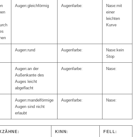
en
gleichförmig
mit
hen
einer
leichten
urch
Kurve
es
nen
rund
kein
Stop
an der
Außenkante des
Auges leicht
abgeflacht
mandelförmige
Augen sind nicht
erlaubt
KZÄHNE:
KINN:
FELL: