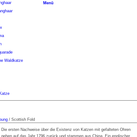
anghaar
Menü
anghaar
x
rma
n
uarade
he Waldkatze
 Katze
bung
/
Scottish Fold
Die ersten Nachweise über die Existenz von Katzen mit gefalteten Ohren
gehen auf das Jahr 1796 zurück und stammen aus China. Ein englischer