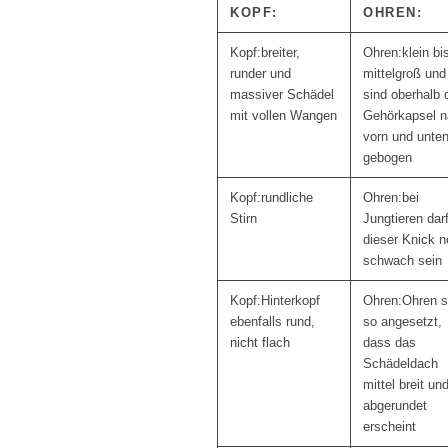
KOPF:
OHREN:
breiter,
klein bi
runder und
mittelgroß und
massiver Schädel
sind oberhalb 
mit vollen Wangen
Gehörkapsel 
vorn und unte
gebogen
rundliche
bei
Stirn
Jungtieren dar
dieser Knick 
schwach sein
Hinterkopf
Ohren s
ebenfalls rund,
so angesetzt,
nicht flach
dass das
Schädeldach
mittel breit un
abgerundet
erscheint