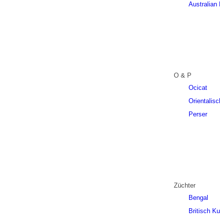
Australian 
O & P
Ocicat
Orientalis
Perser
Züchter
Bengal
Britisch K