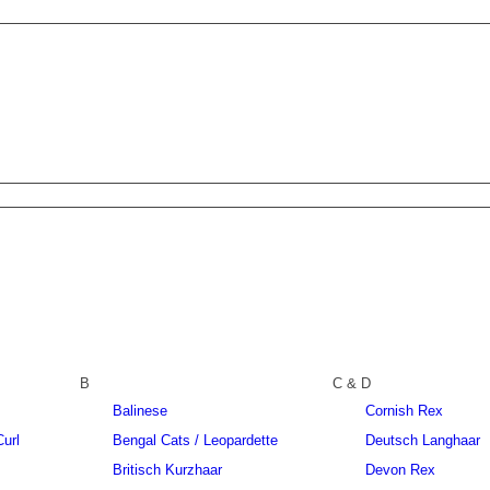
B
C & D
Balinese
Cornish Rex
url
Bengal Cats / Leopardette
Deutsch Langhaar
Britisch Kurzhaar
Devon Rex