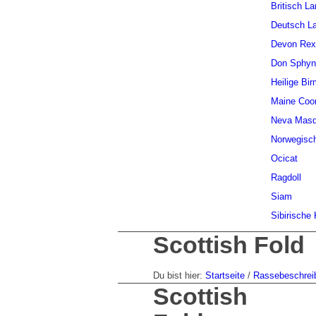
Britisch L
Deutsch L
Devon Rex
Don Sphyn
Heilige Bi
Maine Coo
Neva Masq
Norwegisc
Ocicat
Ragdoll
Siam
Sibirische
Scottish Fold
Du bist hier:
Startseite
/
Rassebeschrei
Scottish