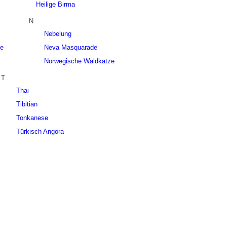
Heilige Birma
N
Nebelung
se
Neva Masquarade
Norwegische Waldkatze
T
Thai
Tibitian
Tonkanese
Türkisch Angora