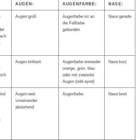
AUGEN:
AUGENFARBE:
NASE:
s
groß
ist an
gerade
die Fellfarbe
der
gebunden
nach
n
brilliant
entweder
kurz
f
orange, grün, blau
noch
oder mit zweierlei
Augen (odd eyed)
ind
weit
breit
voneinander
abstehend
d