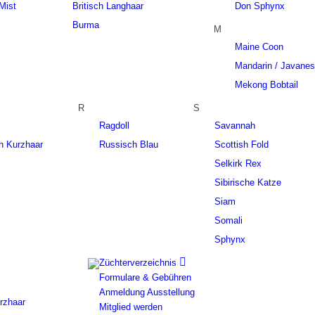
Mist
Britisch Langhaar
Don Sphynx
Burma
M
Maine Coon
Mandarin / Javane
Mekong Bobtail
R
S
Ragdoll
Savannah
ch Kurzhaar
Russisch Blau
Scottish Fold
Selkirk Rex
Sibirische Katze
Siam
Somali
Sphynx
Züchterverzeichnis
Formulare & Gebühren
Anmeldung Ausstellung
urzhaar
Mitglied werden