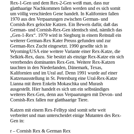
Rex-1-Gen und dem Rex-2-Gen weiß man, dass nur
glatthaarige Nachkommen fallen werden und es sich somit
um völlig verschieden Gene handelt. In Kalifornien fallen
1970 aus den Verpaarungen zwischen German- und
Cornish-Rex gelockte Katzen. Ein Beweis dafür, daß das
German- und Cornish-Rex-Gen identisch sind, nämlich das
„Gen-1-Rex“. 1979 wird in Siegburg in einem Reitstall ein
weiterer German-Rex Kater Preuss gefunden und zur
German-Rex Zucht eingesetzt. 1990 gesellte sich in
Wyoming/USA eine weitere Variante einer Rex-Katze, die
Selkirk-Rex, dazu. Sie besitzt als einzige Rex-Katze ein sich
vererbendes dominantes Rex-Gen. Weitere Rex-Katzen
tauchten in den Niederlanden, Dänemark, Texas,
Kalifornien und im Ural auf. Denn 1991 wurde auf einer
Katzenausstellung in St. Petersburg eine Ural-Rex-Katze
Lianna mit ihren Enkeln Mokaschka und Murash
ausgestellt. Hier handelt es sich um ein selbständiges
weiteres Rex-Gen, denn aus Verpaarungen mit Devon- und
Cornish-Rex fallen nur glatthaarige Tiere.
Katzen mit einem Rex-Felltyp sind somit sehr weit
verbreitet und man unterscheidet einige Mutanten des Rex-
Gen in:
r – Cornish Rex & German Rex