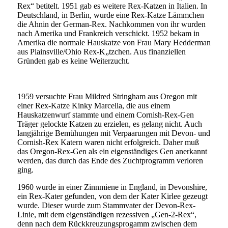
Rex“ betitelt. 1951 gab es weitere Rex-Katzen in Italien. In
Deutschland, in Berlin, wurde eine Rex-Katze Lämmchen
die Ahnin der German-Rex. Nachkommen von ihr wurden
nach Amerika und Frankreich verschickt. 1952 bekam in
Amerika die normale Hauskatze von Frau Mary Hedderman
aus Plainsville/Ohio Rex-K„tzchen. Aus finanziellen
Gründen gab es keine Weiterzucht.
1959 versuchte Frau Mildred Stringham aus Oregon mit
einer Rex-Katze Kinky Marcella, die aus einem
Hauskatzenwurf stammte und einem Cornish-Rex-Gen
Träger gelockte Katzen zu erzielen, es gelang nicht. Auch
langjährige Bemühungen mit Verpaarungen mit Devon- und
Cornish-Rex Katern waren nicht erfolgreich. Daher muß
das Oregon-Rex-Gen als ein eigenständiges Gen anerkannt
werden, das durch das Ende des Zuchtprogramm verloren
ging.
1960 wurde in einer Zinnmiene in England, in Devonshire,
ein Rex-Kater gefunden, von dem der Kater Kirlee gezeugt
wurde. Dieser wurde zum Stammvater der Devon-Rex-
Linie, mit dem eigenständigen rezessiven „Gen-2-Rex“,
denn nach dem Rückkreuzungsprogamm zwischen dem