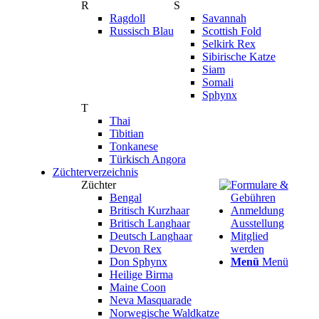
R
S
Ragdoll
Savannah
Russisch Blau
Scottish Fold
Selkirk Rex
Sibirische Katze
Siam
Somali
Sphynx
T
Thai
Tibitian
Tonkanese
Türkisch Angora
Züchterverzeichnis
Züchter
Formulare &
Bengal
Gebühren
Britisch Kurzhaar
Anmeldung
Britisch Langhaar
Ausstellung
Deutsch Langhaar
Mitglied
Devon Rex
werden
Don Sphynx
Menü
Menü
Heilige Birma
Maine Coon
Neva Masquarade
Norwegische Waldkatze