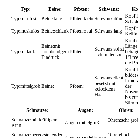
Typ:
Beine:
Pfoten:
Schwanz:
Ko
sehr fest
lang
klein
dünn
Schäd
muskulös
schlank
oval
lang
Keilf
mit
Länge
spitzt
schlank
hochbeinigem
beträg
sich hinten zu
Eindruck
1/3 me
die Br
bildet 
dicht
Linie 
besetzt mit
mittelgroß
der
gelocktem
Nasens
Haar
bis zur
Stirnm
Schnauze:
Augen:
Ohren:
mit kräftigem
sehr gro
mittelgroß
Kinn
hervorstehenden
hoch
mandelförmig