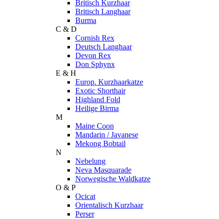
Britisch Kurzhaar
Britisch Langhaar
Burma
C & D
Cornish Rex
Deutsch Langhaar
Devon Rex
Don Sphynx
E & H
Europ. Kurzhaarkatze
Exotic Shorthair
Highland Fold
Heilige Birma
M
Maine Coon
Mandarin / Javanese
Mekong Bobtail
N
Nebelung
Neva Masquarade
Norwegische Waldkatze
O & P
Ocicat
Orientalisch Kurzhaar
Perser