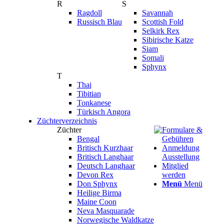
R
S
Ragdoll
Savannah
Russisch Blau
Scottish Fold
Selkirk Rex
Sibirische Katze
Siam
Somali
Sphynx
T
Thai
Tibitian
Tonkanese
Türkisch Angora
Züchterverzeichnis
Züchter
Formulare &
Bengal
Gebühren
Britisch Kurzhaar
Anmeldung
Britisch Langhaar
Ausstellung
Deutsch Langhaar
Mitglied
Devon Rex
werden
Don Sphynx
Menü
Menü
Heilige Birma
Maine Coon
Neva Masquarade
Norwegische Waldkatze