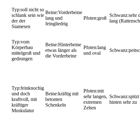
soll nicht so
Vorderbeine
schlank sein wie
sehr 
lang und
groß
der der
lang (Rattensc
feingliedrig
Siamesen
vom
Hinterbeine
Körperbau
lang
etwas länger als
peits
mittelgroß und
und oval
die Vorderbeine
gedrungen
feinknochig
mit
und doch
kräftig mit
sehr langen,
spitzt
kraftvoll, mit
betonten
extremen
hinten sehr zu
kräftiger
Schenkeln
Zehen
Muskulatur