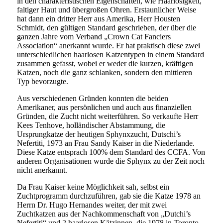
in den charakteristischen Eigenschaften, wie Haarlosigkeit,
faltiger Haut und übergroßen Ohren. Erstaunlicher Weise
hat dann ein dritter Herr aus Amerika, Herr Housten
Schmidt, den gültigen Standard geschrieben, der über die
ganzen Jahre vom Verband „Crown Cat Fanciers
Association“ anerkannt wurde. Er hat praktisch diese zwei
unterschiedlichen haarlosen Katzentypen in einem Standard
zusammen gefasst, wobei er weder die kurzen, kräftigen
Katzen, noch die ganz schlanken, sondern den mittleren
Typ bevorzugte.
Aus verschiedenen Gründen konnten die beiden
Amerikaner, aus persönlichen und auch aus finanziellen
Gründen, die Zucht nicht weiterführen. So verkaufte Herr
Kees Tenhove, holländischer Abstammung, die
Ursprungkatze der heutigen Sphynxzucht, Dutschi’s
Nefertiti, 1973 an Frau Sandy Kaiser in die Niederlande.
Diese Katze entsprach 100% dem Standard des CCFA. Von
anderen Organisationen wurde die Sphynx zu der Zeit noch
nicht anerkannt.
Da Frau Kaiser keine Möglichkeit sah, selbst ein
Zuchtprogramm durchzuführen, gab sie die Katze 1978 an
Herrn Dr. Hugo Hernandes weiter, der mit zwei
Zuchtkatzen aus der Nachkommenschaft von „Dutchi’s
Nefertiti“ und 2 haarlosen Kätzinnen, die 1978 in Toronto