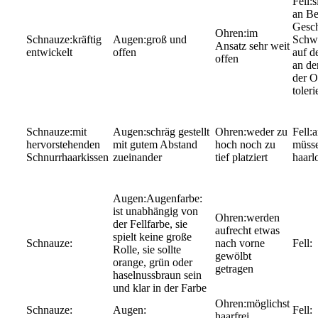
s
an Be
Gesch
im
kräftig
groß und
Schwa
Ansatz sehr weit
entwickelt
offen
auf d
offen
an de
der O
toleri
mit
schräg gestellt
weder zu
a
hervorstehenden
mit gutem Abstand
hoch noch zu
müsse
Schnurrhaarkissen
zueinander
tief platziert
haarl
Augenfarbe:
ist unabhängig von
werden
der Fellfarbe, sie
aufrecht etwas
spielt keine große
nach vorne
Rolle, sie sollte
gewölbt
orange, grün oder
getragen
haselnussbraun sein
und klar in der Farbe
möglichst
haarfrei