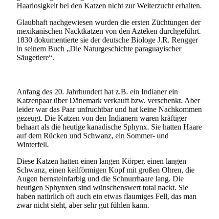
Haarlosigkeit bei den Katzen nicht zur Weiterzucht erhalten.
Glaubhaft nachgewiesen wurden die ersten Züchtungen der
mexikanischen Nacktkatzen von den Azteken durchgeführt.
1830 dokumentierte sie der deutsche Biologe J.R. Rengger
in seinem Buch „Die Naturgeschichte paraguayischer
Säugetiere“.
Anfang des 20. Jahrhundert hat z.B. ein Indianer ein
Katzenpaar über Dänemark verkauft bzw. verschenkt. Aber
leider war das Paar unfruchtbar und hat keine Nachkommen
gezeugt. Die Katzen von den Indianern waren kräftiger
behaart als die heutige kanadische Sphynx. Sie hatten Haare
auf dem Rücken und Schwanz, ein Sommer- und
Winterfell.
Diese Katzen hatten einen langen Körper, einen langen
Schwanz, einen keilförmigen Kopf mit großen Ohren, die
Augen bernsteinfarbig und die Schnurrhaare lang. Die
heutigen Sphynxen sind wünschenswert total nackt. Sie
haben natürlich oft auch ein etwas flaumiges Fell, das man
zwar nicht sieht, aber sehr gut fühlen kann.