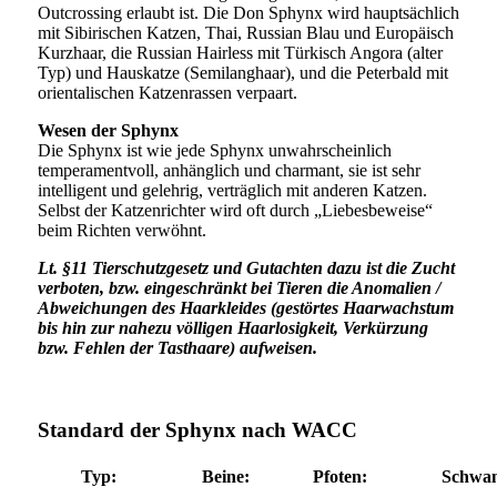
Outcrossing erlaubt ist. Die Don Sphynx wird hauptsächlich
mit Sibirischen Katzen, Thai, Russian Blau und Europäisch
Kurzhaar, die Russian Hairless mit Türkisch Angora (alter
Typ) und Hauskatze (Semilanghaar), und die Peterbald mit
orientalischen Katzenrassen verpaart.
Wesen der Sphynx
Die Sphynx ist wie jede Sphynx unwahrscheinlich
temperamentvoll, anhänglich und charmant, sie ist sehr
intelligent und gelehrig, verträglich mit anderen Katzen.
Selbst der Katzenrichter wird oft durch „Liebesbeweise“
beim Richten verwöhnt.
Lt. §11 Tierschutzgesetz und Gutachten dazu ist die Zucht
verboten, bzw. eingeschränkt bei Tieren die Anomalien /
Abweichungen des Haarkleides (gestörtes Haarwachstum
bis hin zur nahezu völligen Haarlosigkeit, Verkürzung
bzw. Fehlen der Tasthaare) aufweisen.
Standard der Sphynx nach WACC
Typ:
Beine:
Pfoten:
Schwan