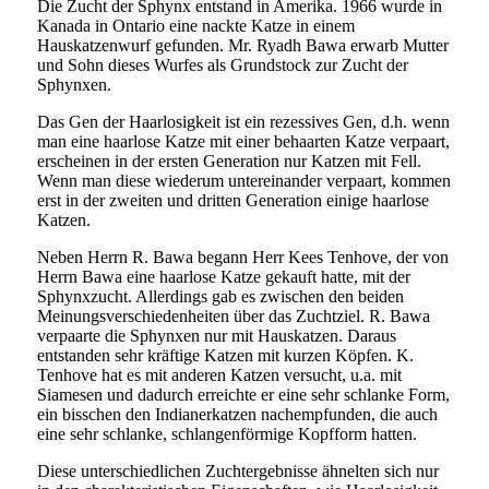
Die Zucht der Sphynx entstand in Amerika. 1966 wurde in
Kanada in Ontario eine nackte Katze in einem
Hauskatzenwurf gefunden. Mr. Ryadh Bawa erwarb Mutter
und Sohn dieses Wurfes als Grundstock zur Zucht der
Sphynxen.
Das Gen der Haarlosigkeit ist ein rezessives Gen, d.h. wenn
man eine haarlose Katze mit einer behaarten Katze verpaart,
erscheinen in der ersten Generation nur Katzen mit Fell.
Wenn man diese wiederum untereinander verpaart, kommen
erst in der zweiten und dritten Generation einige haarlose
Katzen.
Neben Herrn R. Bawa begann Herr Kees Tenhove, der von
Herrn Bawa eine haarlose Katze gekauft hatte, mit der
Sphynxzucht. Allerdings gab es zwischen den beiden
Meinungsverschiedenheiten über das Zuchtziel. R. Bawa
verpaarte die Sphynxen nur mit Hauskatzen. Daraus
entstanden sehr kräftige Katzen mit kurzen Köpfen. K.
Tenhove hat es mit anderen Katzen versucht, u.a. mit
Siamesen und dadurch erreichte er eine sehr schlanke Form,
ein bisschen den Indianerkatzen nachempfunden, die auch
eine sehr schlanke, schlangenförmige Kopfform hatten.
Diese unterschiedlichen Zuchtergebnisse ähnelten sich nur