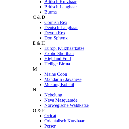
Britisch Kurzhaar
Britisch Langhaar
Burma
C & D
Cornish Rex
Deutsch Langhaar
Devon Rex
Don Sphynx
E & H
Europ. Kurzhaarkatze
Exotic Shorthair
Highland Fold
Heilige Birma
M
Maine Coon
Mandarin / Javanese
Mekong Bobtail
N
Nebelung
Neva Masquarade
Norwegische Waldkatze
O & P
Ocicat
Orientalisch Kurzhaar
Perser