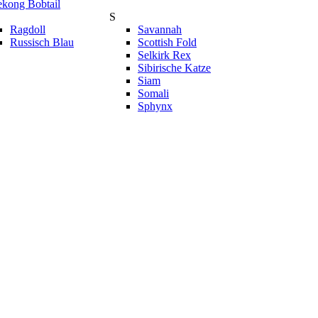
kong Bobtail
S
Ragdoll
Savannah
Russisch Blau
Scottish Fold
Selkirk Rex
Sibirische Katze
Siam
Somali
Sphynx