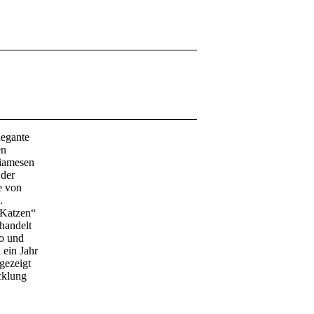
legante
en
Siamesen
 der
e von
.
 Katzen“
ehandelt
ho und
ein Jahr
gezeigt
cklung