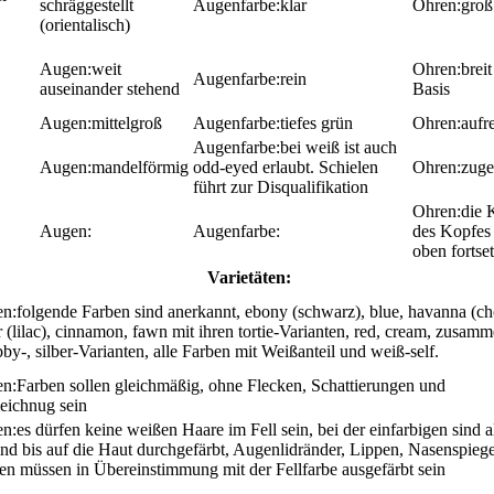
schräggestellt
klar
groß
(orientalisch)
weit
breit
rein
auseinander stehend
Basis
mittelgroß
tiefes grün
aufr
bei weiß ist auch
mandelförmig
odd-eyed erlaubt. Schielen
zuge
führt zur Disqualifikation
die 
des Kopfes
oben fortse
Varietäten:
folgende Farben sind anerkannt, ebony (schwarz), blue, havanna (ch
 (lilac), cinnamon, fawn mit ihren tortie-Varianten, red, cream, zusam
bby-, silber-Varianten, alle Farben mit Weißanteil und weiß-self.
Farben sollen gleichmäßig, ohne Flecken, Schattierungen und
zeichnug sein
es dürfen keine weißen Haare im Fell sein, bei der einfarbigen sind a
ind bis auf die Haut durchgefärbt, Augenlidränder, Lippen, Nasenspieg
en müssen in Übereinstimmung mit der Fellfarbe ausgefärbt sein