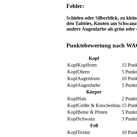
Fehler:
Schielen oder Silberblick, zu kle
den Tabbies, Knoten am Schwanzen
andere Augenfarbe als grün oder 
Punktebewertung nach WA
Kopf
Kopfform
15 Punk
Ohren
5 Punkt
Augenform
10 Punk
Augenfarbe
5 Punkt
Körper
Hals
2 Punkt
Größe & Knochenbau
15 Punk
Beine & Pfoten
5 Punkt
Schwanz
3 Punkt
Fell
Textur
10 Punk