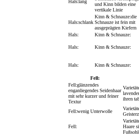
lang
und Kinn bilden eine
vertikale Linie
die
schlank
Schnauze ist fein mit
ausgeprägten Kiefern
Fell:
glänzendes
enganliegendes Seidenhaar
lavender
mit sehr kurzer und feiner
ihren ta
Textur
wenig Unterwolle
Geister
Haare s
Fußsohl