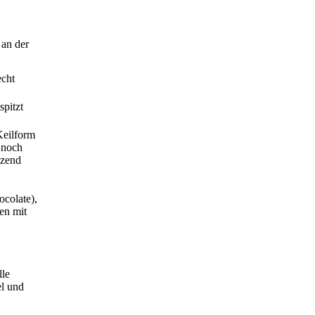
 an der
echt
spitzt
Keilform
 noch
tzend
ocolate),
men mit
lle
el und