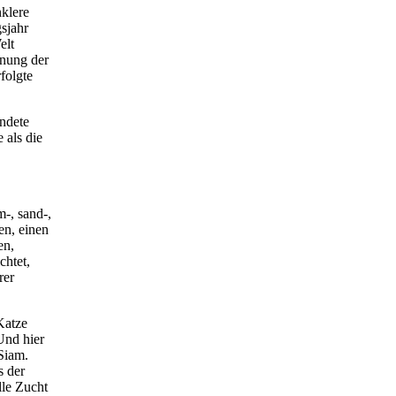
nklere
sjahr
elt
nnung der
folgte
ndete
 als die
-, sand-,
en, einen
en,
chtet,
rer
Katze
Und hier
Siam.
s der
lle Zucht