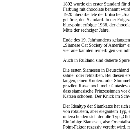
1892 wurde ein erster Standard für d
Färbung mit chocolate benannt wurd
1920 überarbeitete der britische „Si
gehörte, den Standard. In der Folge
blue-point erfolgte 1936, der chocola
Mitte der sechziger Jahre.
Ende des 19. Jahrhunderts gelangte
„Siamese Cat Society of Amerika“ ers
vier anerkannten reinerbigen Grundf
Auch in Rußland sind datierte Spur
Die ersten Siamesen in Deutschland 
sahne- oder rehfarben. Bei diesen e
langen, einen Knoten- oder Stummelsc
grazilen Rasse noch mehr fantasievol
dass siamesische Prinzessinnen vor 
Katzen schoben. Der Knick im Schwa
Der Idealtyp der Siamkatze hat sich 
von robustem, aber elegantem Typ, e
unterscheiden sich der alte Typ „O
Einfarbige Siamesen, also Orientali
Point-Faktor rezessiv vererbt wird, 