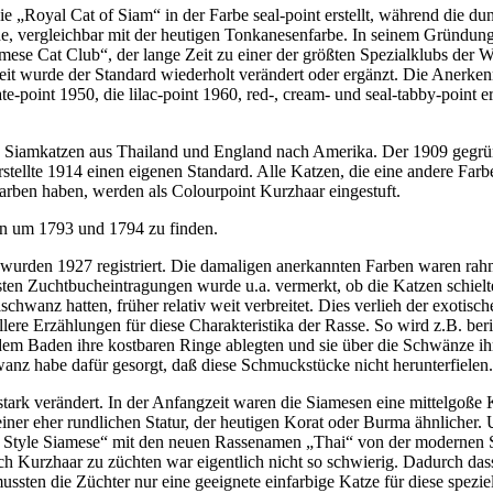
ie „Royal Cat of Siam“ in der Farbe seal-point erstellt, während die du
e, vergleichbar mit der heutigen Tonkanesenfarbe. In seinem Gründung
amese Cat Club“, der lange Zeit zu einer der größten Spezialklubs der W
zeit wurde der Standard wiederholt verändert oder ergänzt. Die Anerke
te-point 1950, die lilac-point 1960, red-, cream- und seal-tabby-point er
n Siamkatzen aus Thailand und England nach Amerika. Der 1909 gegrü
tellte 1914 einen eigenen Standard. Alle Katzen, die eine andere Farbe
arben haben, werden als Colourpoint Kurzhaar eingestuft.
en um 1793 und 1794 zu finden.
wurden 1927 registriert. Die damaligen anerkannten Farben waren rahm
rsten Zuchtbucheintragungen wurde u.a. vermerkt, ob die Katzen schielt
hwanz hatten, früher relativ weit verbreitet. Dies verlieh der exotisch
lere Erzählungen für diese Charakteristika der Rasse. So wird z.B. beri
dem Baden ihre kostbaren Ringe ablegten und sie über die Schwänze ih
nz habe dafür gesorgt, daß diese Schmuckstücke nicht herunterfielen.
stark verändert. In der Anfangzeit waren die Siamesen eine mittelgoße 
iner eher rundlichen Statur, der heutigen Korat oder Burma ähnlicher. 
ld Style Siamese“ mit den neuen Rassenamen „Thai“ von der modernen 
sch Kurzhaar zu züchten war eigentlich nicht so schwierig. Dadurch das
mussten die Züchter nur eine geeignete einfarbige Katze für diese spezie