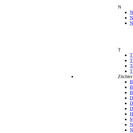
N
N
N
N
T
T
T
T
T
Züchter
B
B
B
D
D
D
H
M
N
N