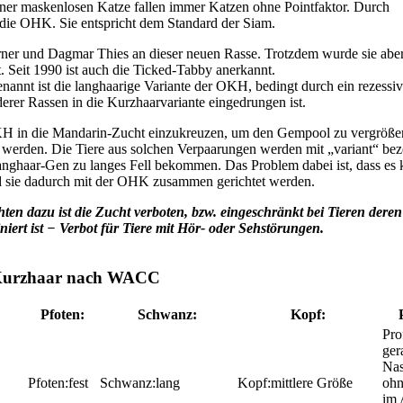
iner maskenlosen Katze fallen immer Katzen ohne Pointfaktor. Durch
die OHK. Sie entspricht dem Standard der Siam.
urner und Dagmar Thies an dieser neuen Rasse. Trotzdem wurde sie aber
. Seit 1990 ist auch die Ticked-Tabby anerkannt.
annt ist die langhaarige Variante der OKH, bedingt durch ein rezessi
rer Rassen in die Kurzhaarvariante eingedrungen ist.
OKH in die Mandarin-Zucht einzukreuzen, um den Gempool zu vergrößer
t werden. Die Tiere aus solchen Verpaarungen werden mit „variant“ bez
Langhaar-Gen zu langes Fell bekommen. Das Problem dabei ist, dass es 
nd sie dadurch mit der OHK zusammen gerichtet werden.
ten dazu ist die Zucht verboten, bzw. eingeschränkt bei Tieren dere
iert ist − Verbot für Tiere mit Hör- oder Sehstörungen.
h Kurzhaar nach WACC
Pfoten:
Schwanz:
Kopf:
ger
Nas
fest
lang
mittlere Größe
ohn
im 