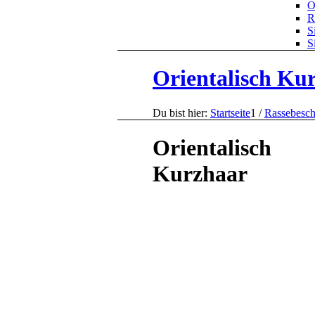
O
R
S
S
Orientalisch Ku
Du bist hier:
Startseite
1
/
Rassebesch
Orientalisch
Kurzhaar