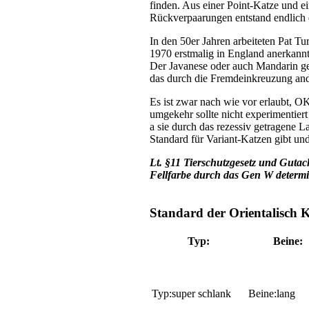
finden. Aus einer Point-Katze und e
Rückverpaarungen entstand endlich 
In den 50er Jahren arbeiteten Pat T
1970 erstmalig in England anerkannt
Der Javanese oder auch Mandarin gen
das durch die Fremdeinkreuzung ande
Es ist zwar nach wie vor erlaubt, 
umgekehr sollte nicht experimentier
a sie durch das rezessiv getragene 
Standard für Variant-Katzen gibt u
Lt. §11 Tierschutzgesetz und Gutach
Fellfarbe durch das Gen W determin
Standard der Orientalisc
Typ:
Beine:
super schlank
lang