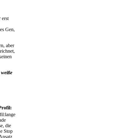
 erst
ves Gen,
n, aber
eichnet,
keinen
n weiße
Profil:
lange
ade
e, die
e Stop
Ansatz