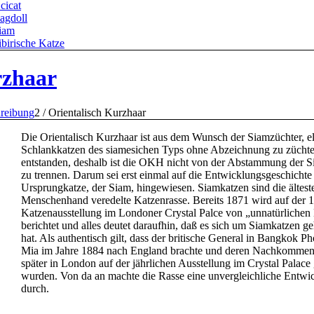
cicat
agdoll
iam
ibirische Katze
rzhaar
reibung
2
/
Orientalisch Kurzhaar
Die Orientalisch Kurzhaar ist aus dem Wunsch der Siamzüchter, e
Schlankkatzen des siamesichen Typs ohne Abzeichnung zu zücht
entstanden, deshalb ist die OKH nicht von der Abstammung der 
zu trennen. Darum sei erst einmal auf die Entwicklungsgeschichte
Ursprungkatze, der Siam, hingewiesen. Siamkatzen sind die ältest
Menschenhand veredelte Katzenrasse. Bereits 1871 wird auf der 1
Katzenausstellung im Londoner Crystal Palce von „unnatürlichen
berichtet und alles deutet daraufhin, daß es sich um Siamkatzen g
hat. Als authentisch gilt, dass der britische General in Bangkok P
Mia im Jahre 1884 nach England brachte und deren Nachkommen 
später in London auf der jährlichen Ausstellung im Crystal Palace 
wurden. Von da an machte die Rasse eine unvergleichliche Entwi
durch.