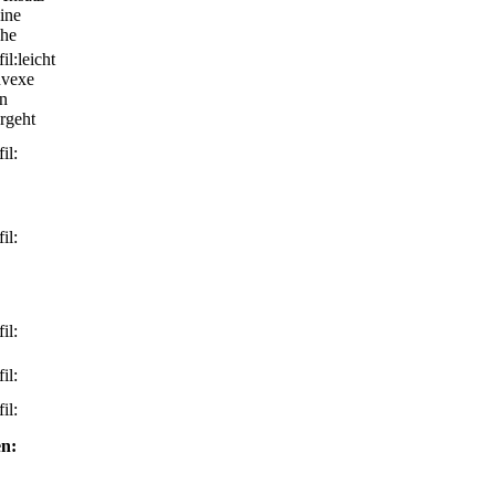
eine
che
leicht
nvexe
rn
rgeht
n: