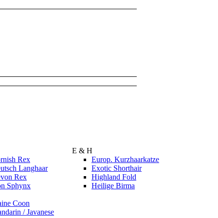
E & H
rnish Rex
Europ. Kurzhaarkatze
utsch Langhaar
Exotic Shorthair
von Rex
Highland Fold
n Sphynx
Heilige Birma
ine Coon
ndarin / Javanese