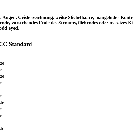
ine Augen, Geisterzeichnung, weiße Stichelhaare, mangelnder Kontr
de, vorstehendes Ende des Stenums, fliehendes oder massives Ki
odd-eyed.
CC-Standard
te
e
te
e
e
te
e
e
te