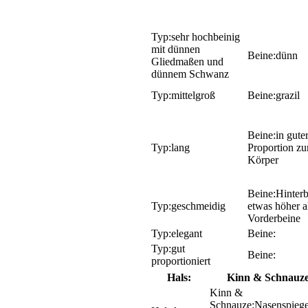
sehr hochbeinig
mit dünnen
dünn
Gliedmaßen und
dünnem Schwanz
mittelgroß
grazil
in gute
lang
Proportion z
Körper
Hinter
geschmeidig
etwas höher a
Vorderbeine
elegant
gut
proportioniert
Hals:
Kinn & Schnauze
Nasenspiege