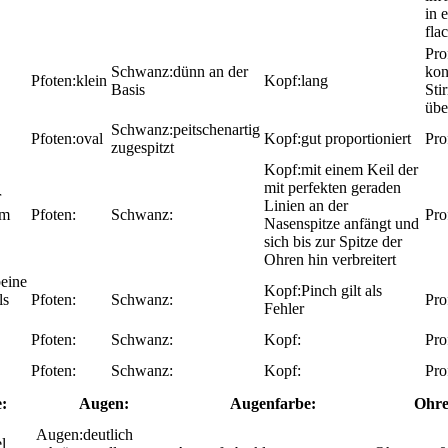
in 
fla
dünn an der
ko
klein
lang
Basis
Sti
übe
peitschenartig
oval
gut proportioniert
zugespitzt
mit einem Keil der
mit perfekten geraden
r
Linien an der
um
Nasenspitze anfängt und
sich bis zur Spitze der
Ohren hin verbreitert
beine
Pinch gilt als
ls
Fehler
:
Augen:
Augenfarbe:
Ohre
deutlich
l