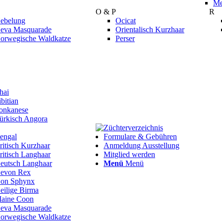
Me
O & P
R
ebelung
Ocicat
eva Masquarade
Orientalisch Kurzhaar
orwegische Waldkatze
Perser
hai
ibitian
onkanese
ürkisch Angora
Züchterverzeichnis
engal
Formulare & Gebühren
ritisch Kurzhaar
Anmeldung Ausstellung
ritisch Langhaar
Mitglied werden
eutsch Langhaar
Menü
Menü
evon Rex
on Sphynx
eilige Birma
aine Coon
eva Masquarade
orwegische Waldkatze