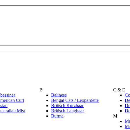
B
C & D
bessiner
Balinese
Co
merican Curl
Bengal Cats / Leopardette
De
sian
Britisch Kurzhaar
De
ustralian Mist
Britisch Langhaar
Do
Burma
M
Ma
Ma