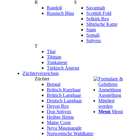
R
S
Ragdoll
Savannah
Russisch Blau
Scottish Fold
Selkirk Rex
Sibirische Katze
Siam
Somali
Sphynx
T
Thai
Tibitian
Tonkanese
Türkisch Angora
Züchterverzeichnis
Züchter
Formulare &
Bengal
Gebühren
Britisch Kurzhaar
Anmeldung
Britisch Langhaar
Ausstellung
Deutsch Langhaar
Mitglied
Devon Rex
werden
Don Sphynx
Menü
Menü
Heilige Birma
Maine Coon
Neva Masquarade
Norwegische Waldkatze