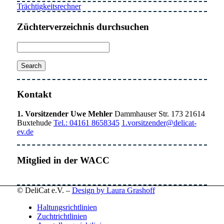
Trächtigkeitsrechner
Züchterverzeichnis durchsuchen
Kontakt
1. Vorsitzender Uwe Mehler
Dammhauser Str. 173 21614
Buxtehude
Tel.: 04161 8658345
1.vorsitzender@delicat-
ev.de
Mitglied in der WACC
© DeliCat e.V. –
Design by Laura Grashoff
Haltungsrichtlinien
Zuchtrichtlinien