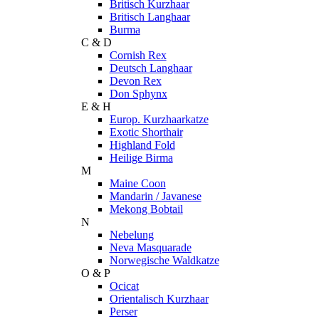
Britisch Kurzhaar
Britisch Langhaar
Burma
C & D
Cornish Rex
Deutsch Langhaar
Devon Rex
Don Sphynx
E & H
Europ. Kurzhaarkatze
Exotic Shorthair
Highland Fold
Heilige Birma
M
Maine Coon
Mandarin / Javanese
Mekong Bobtail
N
Nebelung
Neva Masquarade
Norwegische Waldkatze
O & P
Ocicat
Orientalisch Kurzhaar
Perser