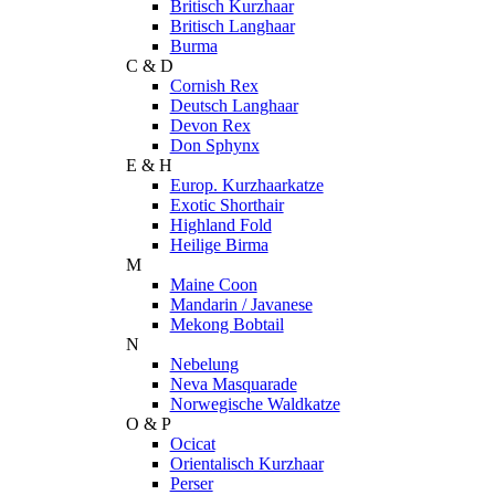
Britisch Kurzhaar
Britisch Langhaar
Burma
C & D
Cornish Rex
Deutsch Langhaar
Devon Rex
Don Sphynx
E & H
Europ. Kurzhaarkatze
Exotic Shorthair
Highland Fold
Heilige Birma
M
Maine Coon
Mandarin / Javanese
Mekong Bobtail
N
Nebelung
Neva Masquarade
Norwegische Waldkatze
O & P
Ocicat
Orientalisch Kurzhaar
Perser