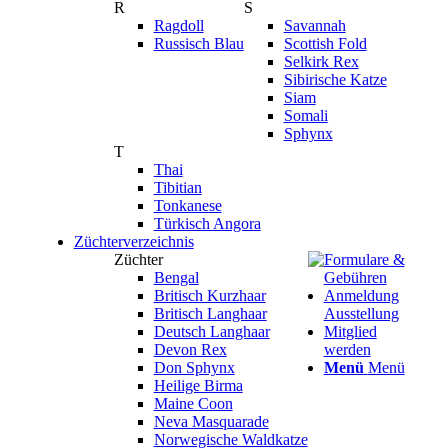
R
S
Ragdoll
Savannah
Russisch Blau
Scottish Fold
Selkirk Rex
Sibirische Katze
Siam
Somali
Sphynx
T
Thai
Tibitian
Tonkanese
Türkisch Angora
Züchterverzeichnis
Züchter
Formulare &
Bengal
Gebühren
Britisch Kurzhaar
Anmeldung
Britisch Langhaar
Ausstellung
Deutsch Langhaar
Mitglied
Devon Rex
werden
Don Sphynx
Menü
Menü
Heilige Birma
Maine Coon
Neva Masquarade
Norwegische Waldkatze