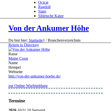
Ocicat
Ragdoll
Siam
Sibirische Katze
Von der Ankumer Höhe
Du bist hier:
Startseite
1
/
Branchenverzeichnis
Return to Directory
Rasse
Maine Coon
Name
Hempel
Webseite
http://von-der-ankumer-hoehe.de/
zur Online Wurfmeldung
Termine
2026
10/11.10 Seevetal