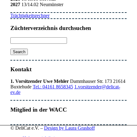
2027
13/14.02 Neumünster
Trächtigkeitsrechner
Züchterverzeichnis durchsuchen
Kontakt
1. Vorsitzender Uwe Mehler
Dammhauser Str. 173 21614
Buxtehude
Tel.: 04161 8658345
1.vorsitzender@delicat-
ev.de
Mitglied in der WACC
© DeliCat e.V. –
Design by Laura Grashoff