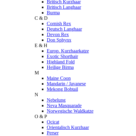
Britisch Kurzhaar
Britisch Langhaar
Burma
C & D
Cornish Rex
Deutsch Langhaar
Devon Rex
Don Sphynx
E & H
Europ. Kurzhaarkatze
Exotic Shorthair
Highland Fold
Heilige Birma
M
Maine Coon
Mandarin / Javanese
Mekong Bobtail
N
Nebelung
Neva Masquarade
Norwegische Waldkatze
O & P
Ocicat
Orientalisch Kurzhaar
Perser