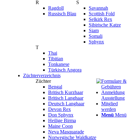
R
S
Ragdoll
Savannah
Russisch Blau
Scottish Fold
Selkirk Rex
Sibirische Katze
Siam
Somali
Sphynx
T
Thai
Tibitian
Tonkanese
Türkisch Angora
Züchterverzeichnis
Züchter
Formulare &
Bengal
Gebühren
Britisch Kurzhaar
Anmeldung
Britisch Langhaar
Ausstellung
Deutsch Langhaar
Mitglied
Devon Rex
werden
Don Sphynx
Menü
Menü
Heilige Birma
Maine Coon
Neva Masquarade
Norwegische Waldkatze