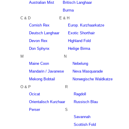
Australian Mist
Britisch Langhaar
Burma
C & D
E & H
Cornish Rex
Europ. Kurzhaarkatze
Deutsch Langhaar
Exotic Shorthair
Devon Rex
Highland Fold
Don Sphynx
Heilige Birma
M
N
Maine Coon
Nebelung
Mandarin / Javanese
Neva Masquarade
Mekong Bobtail
Norwegische Waldkatze
O & P
R
Ocicat
Ragdoll
Orientalisch Kurzhaar
Russisch Blau
Perser
S
Savannah
Scottish Fold